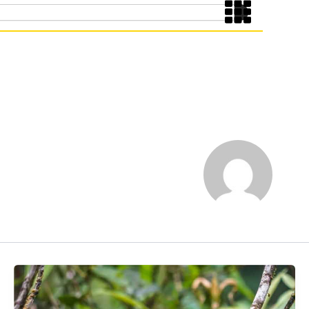
Ruta Lácteos
11
munitario
Ruta Nubes Verdes
12
entura
Ruta Sol y Playa
13
Ruta Teológica
14
Ruta Turismo Bienestar
15