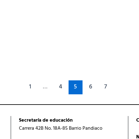
1
…
4
5
6
7
Secretaría de educación
C
Carrera 42B No. 18A-85 Barrio Pandiaco
N