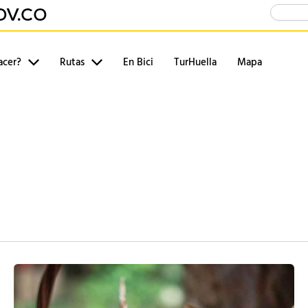
Buscar
acer?
Rutas
En Bici
TurHuella
Mapa
Ancestral
Ruta de la Panela
6
Artesanal
Ruta de Turismo Co
7
 Avistamiento
Ruta de Turismo Av
8
 del Oro
Ruta del Café
9
Científica / Naturaleza
Ruta del Pacífico
10