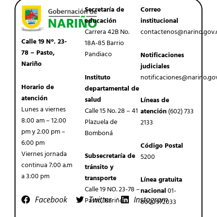
Secretaría de
Correo
educación
institucional
Carrera 42B No.
contactenos@narino.gov.
Calle 19 N°. 23-
18A-85 Barrio
78 – Pasto,
Pandiaco
Notificaciones
Nariño
judiciales
Instituto
notificaciones@narino.go
Horario de
departamental de
atención
salud
Líneas de
Lunes a viernes
Calle 15 No. 28 – 41
atención
(602) 733
8:00 am – 12:00
Plazuela de
2133
pm y 2:00 pm –
Bomboná
6:00 pm
Código Postal
Viernes jornada
Subsecretaría de
5200
continua 7:00 a.m
tránsito y
a 3:00 pm
transporte
Línea gratuita
Calle 19 NO. 23-78 –
nacional
01-
Facebook
Twitter
Instagram
Pasto, Nariño
8000972033