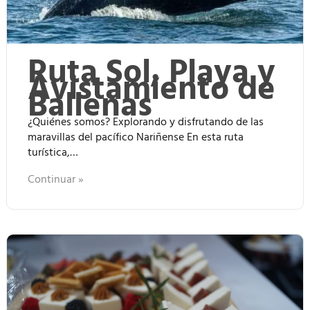
Ruta Sol, Playa y
Avistamiento de
Ballenas
¿Quiénes somos? Explorando y disfrutando de las
maravillas del pacífico Nariñense En esta ruta
turística,…
Continuar »