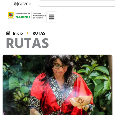
Buscar
Ir
contenido
al
contenido
Inicio
RUTAS
RUTAS