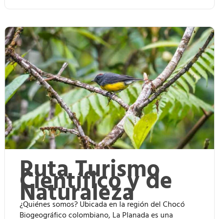
Ruta Turismo
Científico y de
Naturaleza
¿Quiénes somos? Ubicada en la región del Chocó
Biogeográfico colombiano, La Planada es una