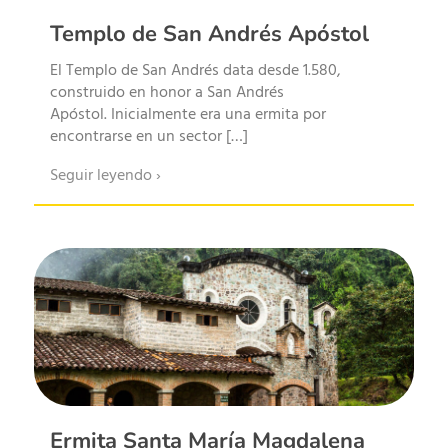
cocinas de montaña.
inf
Templo de San Andrés Apóstol
Degustar la gastronomía
de Mallama es adentrarse
Ade
El Templo de San Andrés data desde 1.580,
en su historia, descubrir
tra
construido en honor a San Andrés
Apóstol. Inicialmente era una ermita por
su identidad y saborear la
tod
encontrarse en un sector […]
conexión viva que
ser
mantiene con la tierra.
guí
Seguir leyendo ›
hos
Festividades y
col
espiritualidad colectiva
est
gen
La vida cultural de
com
Mallama gira en torno a
es 
sus festividades religiosas
int
y comunitarias. En ellas se
det
mezclan la devoción
hast
católica que conmemora
anfi
Ermita Santa María Magdalena