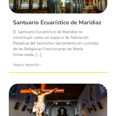
la conversación, la
dan
hospitalidad y el
pat
compartir son tan
los
importantes como el
cel
Santuario Ecuarístico de Maridiaz
paisaje.
loc
El Santuario Eucarístico de Maridíaz se
Mús
constituyó como un espacio de Adoración
Riqueza gastronómica:
danz
Perpetua del Santísimo Sacramento en custodia
sabores de montaña y
agr
de las Religiosas Franciscanas de María
Inmaculada, […]
selva
los
pro
Seguir leyendo ›
La gastronomía de
ofe
Mallama es una fusión de
com
tradición campesina e
exp
indígena, enriquecida por
cal
la diversidad de productos
hab
que brinda su tierra fértil.
En sus mesas se
En 
encuentran preparaciones
turí