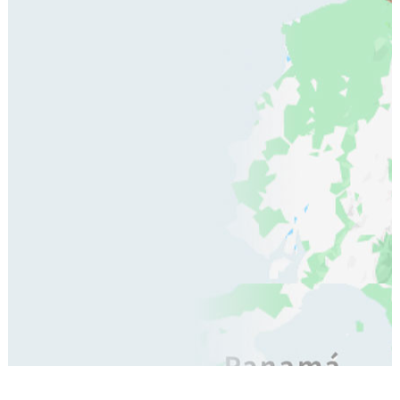
entorno de gran valor
ecológico.
Para quienes buscan un
turismo de bienestar y
espiritualidad, Mallama
ofrece espacios ideales
para retiros, meditación
al aire libre, baños en
aguas puras y caminatas
silenciosas que invitan a
la reconexión interior.
Aquí, cada momento se
convierte en una
oportunidad para
respirar aire puro,
relajarse y dejarse
envolver por la energía