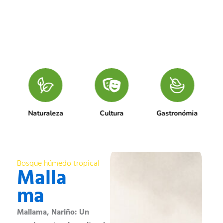
idad
Naturaleza
Cultura
Gastronómia
Bosque húmedo tropical
Bos
Malla
C
ma
a
Mallama, Nariño: Un
Cha