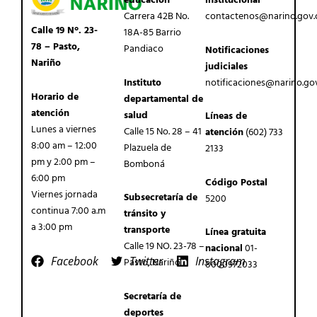
educación
institucional
Carrera 42B No.
contactenos@narino.gov.
Calle 19 N°. 23-
18A-85 Barrio
78 – Pasto,
Pandiaco
Notificaciones
Nariño
judiciales
Instituto
notificaciones@narino.go
Horario de
departamental de
atención
salud
Líneas de
Lunes a viernes
Calle 15 No. 28 – 41
atención
(602) 733
8:00 am – 12:00
Plazuela de
2133
pm y 2:00 pm –
Bomboná
6:00 pm
Código Postal
Viernes jornada
Subsecretaría de
5200
continua 7:00 a.m
tránsito y
a 3:00 pm
transporte
Línea gratuita
Calle 19 NO. 23-78 –
nacional
01-
Facebook
Twitter
Instagram
Pasto, Nariño
8000972033
Secretaría de
deportes