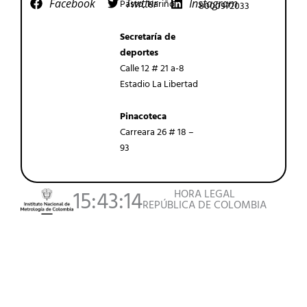
Facebook
Twitter
Instagram
Pasto, Nariño
8000972033
Secretaría de
deportes
Calle 12 # 21 a-8
Estadio La Libertad
Pinacoteca
Carreara 26 # 18 –
93
HORA LEGAL
15:43:14
REPÚBLICA DE COLOMBIA