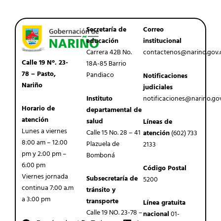
Secretaría de
Correo
educación
institucional
Carrera 42B No.
contactenos@narino.gov.
Calle 19 N°. 23-
18A-85 Barrio
78 – Pasto,
Pandiaco
Notificaciones
Nariño
judiciales
Instituto
notificaciones@narino.go
Horario de
departamental de
atención
salud
Líneas de
Lunes a viernes
Calle 15 No. 28 – 41
atención
(602) 733
8:00 am – 12:00
Plazuela de
2133
pm y 2:00 pm –
Bomboná
6:00 pm
Código Postal
Viernes jornada
Subsecretaría de
5200
continua 7:00 a.m
tránsito y
a 3:00 pm
transporte
Línea gratuita
Calle 19 NO. 23-78 –
nacional
01-