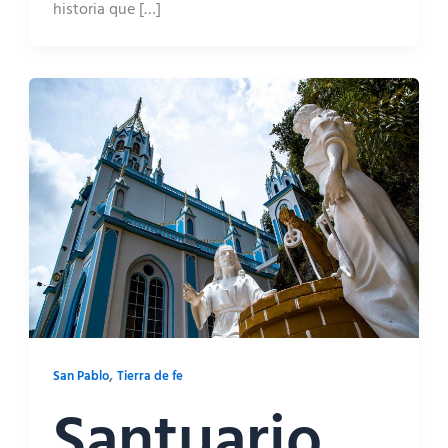
historia que […]
,
San Pablo
Tierra de fe
Santuario