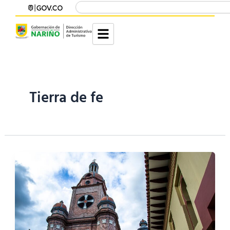
Buscar
Ir
contenido
al
contenido
Tierra de fe