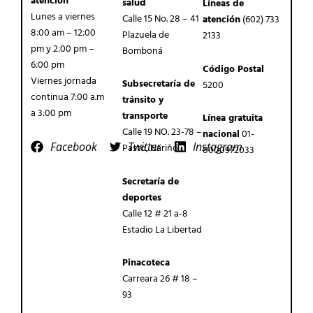
atención
salud
Líneas de
Lunes a viernes
Calle 15 No. 28 – 41
atención
(602) 733
8:00 am – 12:00
Plazuela de
2133
pm y 2:00 pm –
Bomboná
6:00 pm
Código Postal
Viernes jornada
Subsecretaría de
5200
continua 7:00 a.m
tránsito y
a 3:00 pm
transporte
Línea gratuita
Calle 19 NO. 23-78 –
nacional
01-
Facebook
Twitter
Instagram
Pasto, Nariño
8000972033
Secretaría de
deportes
Calle 12 # 21 a-8
Estadio La Libertad
Pinacoteca
Carreara 26 # 18 –
93