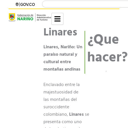
Buscar
Ir
contenido
al
contenido
Linares
¿Que
Linares, Nariño: Un
hacer?
paraíso natural y
cultural entre
montañas andinas
.
Enclavado entre la
majestuosidad de
las montañas del
suroccidente
colombiano,
Linares
se
presenta como uno