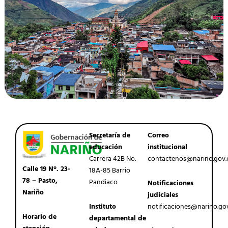
Secretaría de
Correo
educación
institucional
Carrera 42B No.
contactenos@narino.gov.
Calle 19 N°. 23-
18A-85 Barrio
78 – Pasto,
Pandiaco
Notificaciones
Nariño
judiciales
Instituto
notificaciones@narino.go
Horario de
departamental de